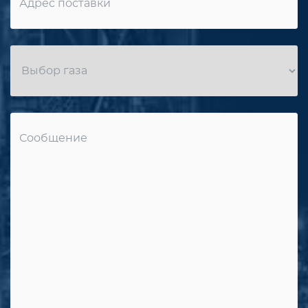
Message
*