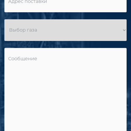
Message
*