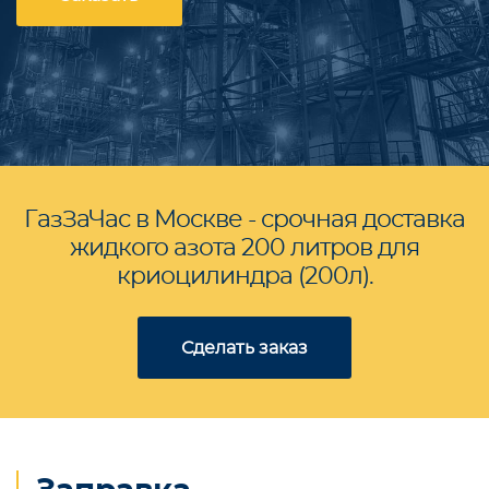
ГазЗаЧас в Москве - срочная доставка
жидкого азота 200 литров для
криоцилиндра (200л).
Сделать заказ